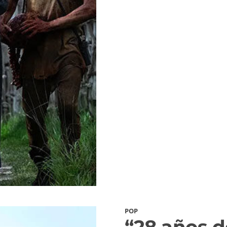
POP
“28 años d