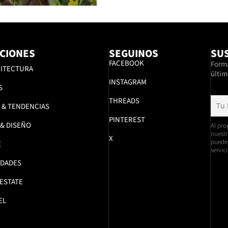
CIONES
SEGUINOS
SUS
FACEBOOK
Formá
ITECTURA
últim
INSTAGRAM
S
THREADS
 & TENDENCIAS
PINTEREST
 & DISEÑO
Al pro
nuestr
X
pueden
E
servici
DADES
 ESTATE
EL