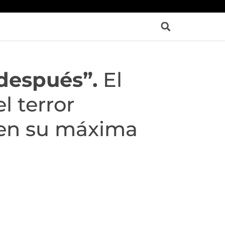
después”.
El
l terror
 en su máxima