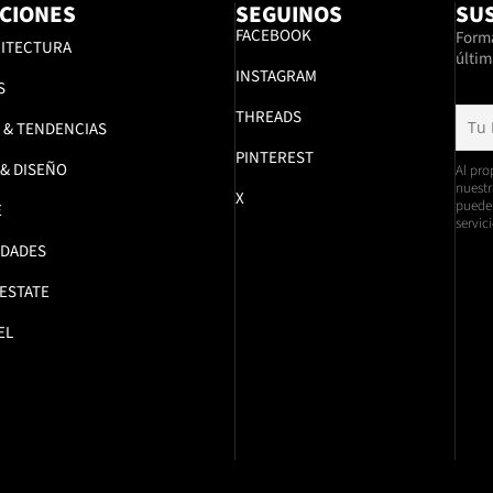
CIONES
SEGUINOS
SUS
FACEBOOK
Formá
ITECTURA
últim
INSTAGRAM
S
THREADS
 & TENDENCIAS
PINTEREST
 & DISEÑO
Al pro
nuestr
X
pueden
E
servici
DADES
 ESTATE
EL