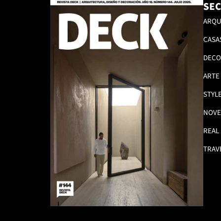
SEC
ARQU
CASA
DECO
ARTE
STYL
NOVE
REAL
TRAV