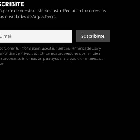
CRIBITE
 parte de nuestra lista de envío. Recibí en tu correo las
as novedades de Arq. & Deco.
porcionar tu información, aceptás nuestros Términos de Uso y
a Política de Privacidad. Utilizamos proveedores que también
 procesar tu información para ayudar a proporcionar nuestros
os.