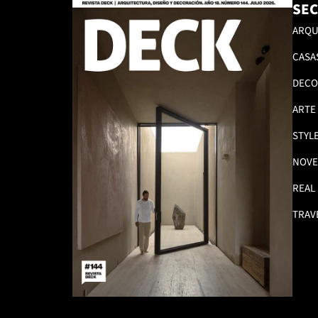
SEC
ARQU
CASA
DECO
ARTE
STYL
NOVE
REAL
TRAV