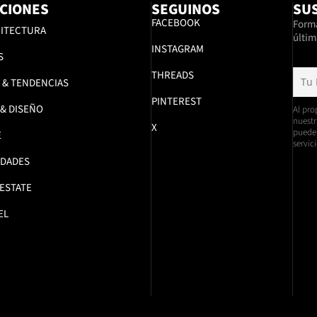
CIONES
SEGUINOS
SUS
FACEBOOK
Formá
ITECTURA
últim
INSTAGRAM
S
THREADS
 & TENDENCIAS
PINTEREST
 & DISEÑO
Al pro
nuestr
X
pueden
E
servici
DADES
 ESTATE
EL