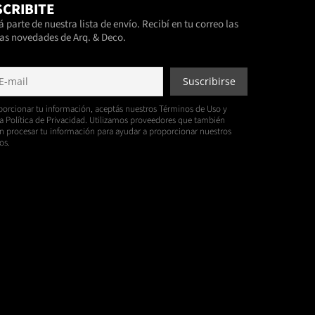
CRIBITE
 parte de nuestra lista de envío. Recibí en tu correo las
as novedades de Arq. & Deco.
porcionar tu información, aceptás nuestros Términos de Uso y
a Política de Privacidad. Utilizamos proveedores que también
 procesar tu información para ayudar a proporcionar nuestros
os.