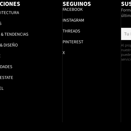
CIONES
SEGUINOS
SUS
FACEBOOK
Formá
ITECTURA
últim
INSTAGRAM
S
THREADS
 & TENDENCIAS
PINTEREST
 & DISEÑO
Al pro
nuestr
X
pueden
E
servici
DADES
 ESTATE
EL