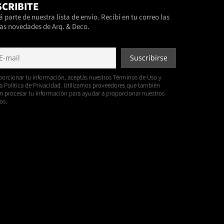
CRIBITE
 parte de nuestra lista de envío. Recibí en tu correo las
as novedades de Arq. & Deco.
porcionar tu información, aceptás nuestros Términos de Uso y
a Política de Privacidad. Utilizamos proveedores que también
 procesar tu información para ayudar a proporcionar nuestros
os.