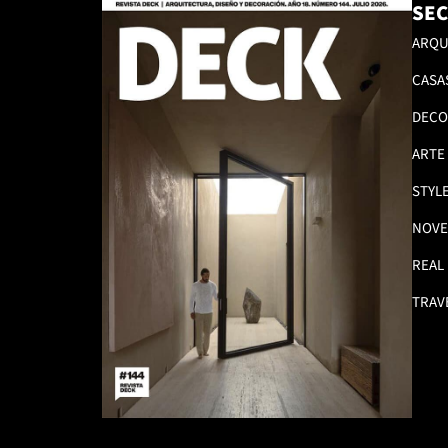
SEC
ARQU
CASA
DECO
ARTE
STYL
NOVE
REAL
TRAV