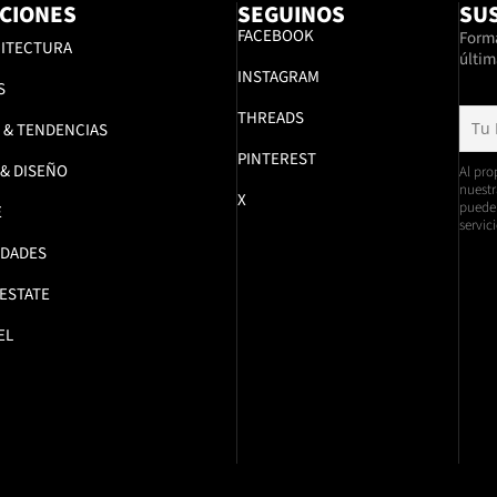
CIONES
SEGUINOS
SUS
FACEBOOK
Formá
ITECTURA
últim
INSTAGRAM
S
THREADS
 & TENDENCIAS
PINTEREST
 & DISEÑO
Al pro
nuestr
X
pueden
E
servici
DADES
 ESTATE
EL