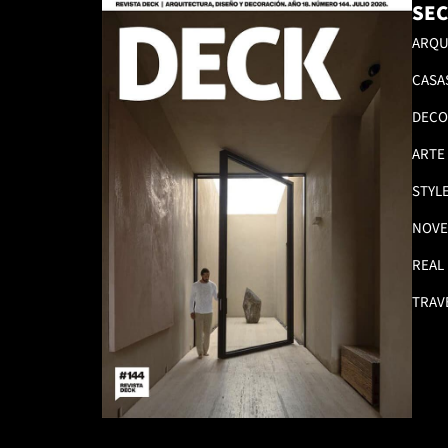
SEC
ARQU
CASA
DECO
ARTE
STYL
NOVE
REAL
TRAV