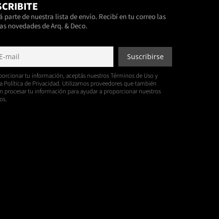
CRIBITE
 parte de nuestra lista de envío. Recibí en tu correo las
as novedades de Arq. & Deco.
porcionar tu información, aceptás nuestros Términos de Uso y
a Política de Privacidad. Utilizamos proveedores que también
 procesar tu información para ayudar a proporcionar nuestros
os.