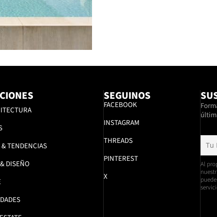
CIONES
SEGUINOS
SUS
FACEBOOK
Formá
ITECTURA
últim
INSTAGRAM
S
THREADS
 & TENDENCIAS
PINTEREST
 & DISEÑO
Al pro
nuestr
X
pueden
E
servici
DADES