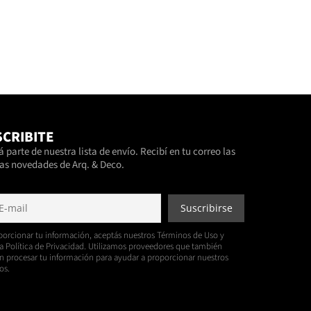
CRIBITE
 parte de nuestra lista de envío. Recibí en tu correo las
as novedades de Arq. & Deco.
porcionar tu información, aceptás nuestros Términos de Uso y
a Política de Privacidad. Utilizamos proveedores que también
 procesar tu información para ayudar a proporcionar nuestros
os.