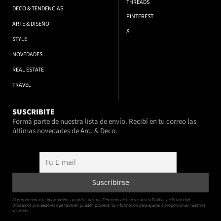
THREADS
DECO & TENDENCIAS
PINTEREST
ARTE & DISEÑO
X
STYLE
NOVEDADES
REAL ESTATE
TRAVEL
SUSCRIBITE
Formá parte de nuestra lista de envío. Recibí en tu correo las
últimas novedades de Arq. & Deco.
Al proporcionar tu información, aceptás nuestros Términos de Uso y nuestra Política de Privacidad.
Utilizamos proveedores que también pueden procesar tu información para ayudar a proporcionar nuestros
servicios.