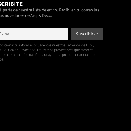
CRIBITE
 parte de nuestra lista de envío. Recibí en tu correo las
as novedades de Arq. & Deco.
porcionar tu información, aceptás nuestros Términos de Uso y
a Política de Privacidad. Utilizamos proveedores que también
 procesar tu información para ayudar a proporcionar nuestros
os.