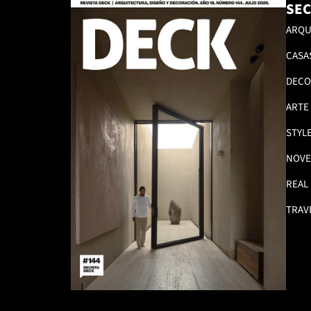
SEC
ARQU
CASA
DECO
ARTE
STYL
NOVE
REAL
TRAV