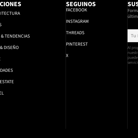
CIONES
SEGUINOS
SUS
FACEBOOK
Formá
ITECTURA
últim
INSTAGRAM
S
THREADS
 & TENDENCIAS
PINTEREST
 & DISEÑO
Al pro
nuestr
X
pueden
E
servici
DADES
 ESTATE
EL