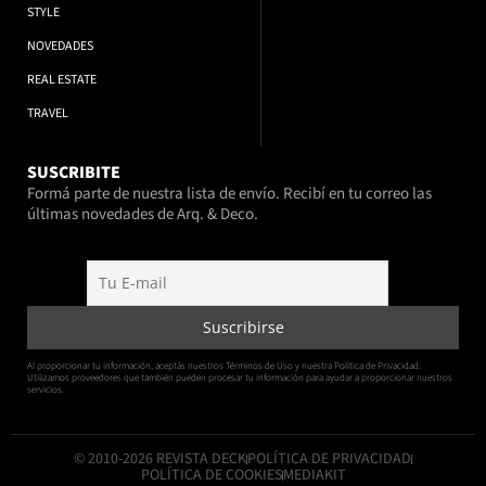
STYLE
NOVEDADES
REAL ESTATE
TRAVEL
SUSCRIBITE
Formá parte de nuestra lista de envío. Recibí en tu correo las
últimas novedades de Arq. & Deco.
Al proporcionar tu información, aceptás nuestros Términos de Uso y nuestra Política de Privacidad.
Utilizamos proveedores que también pueden procesar tu información para ayudar a proporcionar nuestros
servicios.
© 2010-2026 REVISTA DECK
POLÍTICA DE PRIVACIDAD
POLÍTICA DE COOKIES
MEDIAKIT