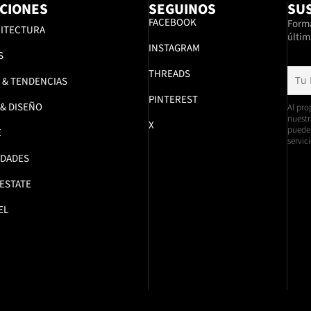
CIONES
SEGUINOS
SUS
FACEBOOK
Formá
ITECTURA
últim
INSTAGRAM
S
THREADS
 & TENDENCIAS
PINTEREST
 & DISEÑO
Al pro
nuestr
X
pueden
E
servici
DADES
 ESTATE
EL