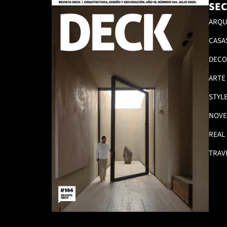
SEC
ARQU
CASA
DECO
ARTE
STYL
NOVE
REAL
TRAV