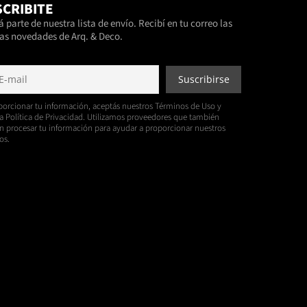
CRIBITE
 parte de nuestra lista de envío. Recibí en tu correo las
as novedades de Arq. & Deco.
porcionar tu información, aceptás nuestros Términos de Uso y
a Política de Privacidad. Utilizamos proveedores que también
 procesar tu información para ayudar a proporcionar nuestros
os.