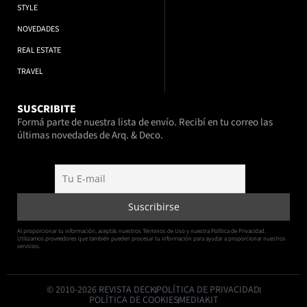
STYLE
NOVEDADES
REAL ESTATE
TRAVEL
SUSCRIBITE
Formá parte de nuestra lista de envío. Recibí en tu correo las
últimas novedades de Arq. & Deco.
Al proporcionar tu información, aceptás nuestros Términos de Uso y nuestra Política de Privacidad.
Utilizamos proveedores que también pueden procesar tu información para ayudar a proporcionar nuestros
servicios.
© 2010-2026 REVISTA DECK
POLÍTICA DE PRIVACIDAD
POLÍTICA DE COOKIES
MEDIAKIT