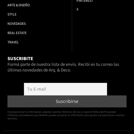
PINTEREST
ARTE & DISEÑO
X
STYLE
NOVEDADES
REAL ESTATE
TRAVEL
SUSCRIBITE
Formá parte de nuestra lista de envío. Recibí en tu correo las
últimas novedades de Arq. & Deco.
Al proporcionar tu información, aceptás nuestros Términos de Uso y nuestra Política de Privacidad.
Utilizamos proveedores que también pueden procesar tu información para ayudar a proporcionar nuestros
servicios.