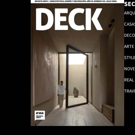
SEC
ARQU
CASA
DECO
ARTE
STYL
NOVE
REAL
TRAV