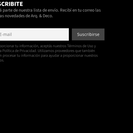
CRIBITE
 parte de nuestra lista de envío. Recibí en tu correo las
as novedades de Arq. & Deco.
porcionar tu información, aceptás nuestros Términos de Uso y
a Política de Privacidad. Utilizamos proveedores que también
 procesar tu información para ayudar a proporcionar nuestros
os.