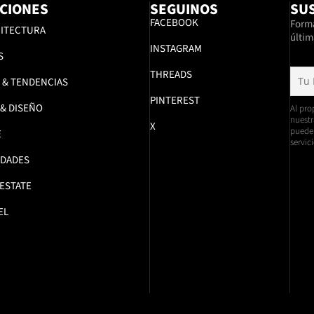
CIONES
SEGUINOS
SUS
FACEBOOK
Formá
ITECTURA
últim
INSTAGRAM
S
THREADS
 & TENDENCIAS
PINTEREST
 & DISEÑO
Al pro
nuestr
X
pueden
E
servici
DADES
 ESTATE
EL