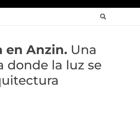
a en Anzin.
Una
 donde la luz se
quitectura