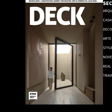
SEC
ARQU
CASA
DECO
ARTE
STYL
NOVE
REAL
TRAV