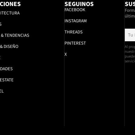
CIONES
SEGUINOS
SUS
FACEBOOK
Formá
ITECTURA
últim
INSTAGRAM
S
THREADS
 & TENDENCIAS
PINTEREST
 & DISEÑO
Al pro
nuestr
X
pueden
E
servici
DADES
 ESTATE
EL