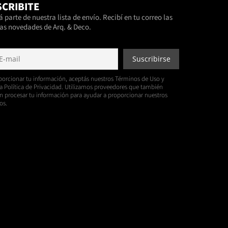
CRIBITE
 parte de nuestra lista de envío. Recibí en tu correo las
as novedades de Arq. & Deco.
porcionar tu información, aceptás nuestros Términos de Uso y
a Política de Privacidad. Utilizamos proveedores que también
 procesar tu información para ayudar a proporcionar nuestros
os.