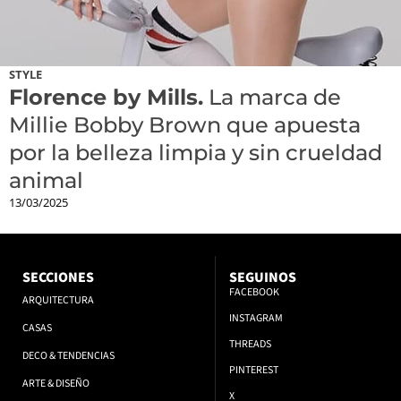
STYLE
Florence by Mills.
La marca de
Millie Bobby Brown que apuesta
por la belleza limpia y sin crueldad
animal
13/03/2025
SECCIONES
SEGUINOS
FACEBOOK
ARQUITECTURA
INSTAGRAM
CASAS
THREADS
DECO & TENDENCIAS
PINTEREST
ARTE & DISEÑO
X