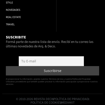
STYLE
NOVEDADES
REAL ESTATE
TRAVEL
SUSCRIBITE
Formá parte de nuestra lista de envío. Recibí en tu correo las
últimas novedades de Arq. & Deco.
Al proporcionar tu información, aceptás nuestros Términos de Uso y nuestra Política de Privacidad.
Utilizamos proveedores que también pueden procesar tu información para ayudar a proporcionar nuestros
servicios.
© 2010-2026 REVISTA DECK
POLÍTICA DE PRIVACIDAD
POLÍTICA DE COOKIES
MEDIAKIT