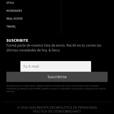
STYLE
NOVEDADES
REAL ESTATE
TRAVEL
SUSCRIBITE
Formá parte de nuestra lista de envío. Recibí en tu correo las
últimas novedades de Arq. & Deco.
Al proporcionar tu información, aceptás nuestros Términos de Uso y nuestra Política de Privacidad.
Utilizamos proveedores que también pueden procesar tu información para ayudar a proporcionar nuestros
servicios.
© 2010-2026 REVISTA DECK
POLÍTICA DE PRIVACIDAD
POLÍTICA DE COOKIES
MEDIAKIT