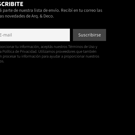
CRIBITE
 parte de nuestra lista de envío. Recibí en tu correo las
as novedades de Arq. & Deco.
porcionar tu información, aceptás nuestros Términos de Uso y
a Política de Privacidad. Utilizamos proveedores que también
 procesar tu información para ayudar a proporcionar nuestros
os.