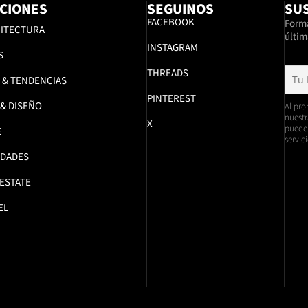
CIONES
SEGUINOS
SUS
FACEBOOK
Formá
ITECTURA
últim
INSTAGRAM
S
THREADS
 & TENDENCIAS
PINTEREST
 & DISEÑO
Al pro
nuestr
X
pueden
E
servici
DADES
 ESTATE
EL