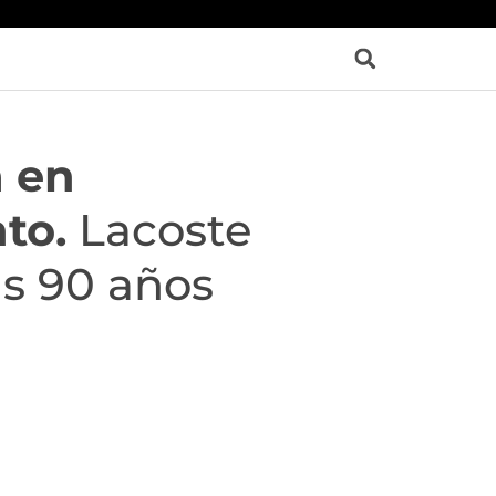
a en
to.
Lacoste
us 90 años