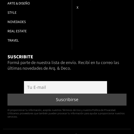
ARTE & DISEÑO
X
STYLE
NOVEDADES
REAL ESTATE
TRAVEL
SUSCRIBITE
Formá parte de nuestra lista de envío. Recibí en tu correo las
últimas novedades de Arq. & Deco.
Al proporcionar tu información, aceptás nuestros Términos de Uso y nuestra Política de Privacidad.
Utilizamos proveedores que también pueden procesar tu información para ayudar a proporcionar nuestros
servicios.