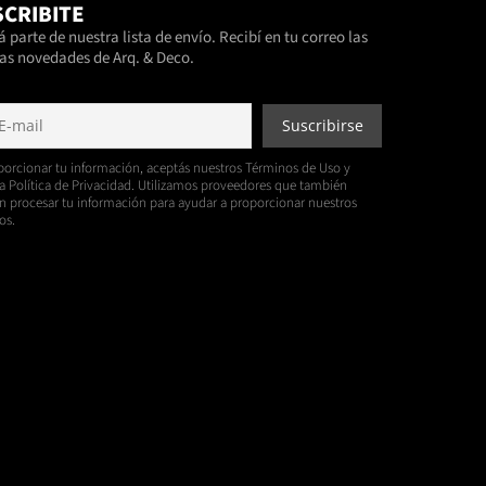
CRIBITE
 parte de nuestra lista de envío. Recibí en tu correo las
as novedades de Arq. & Deco.
porcionar tu información, aceptás nuestros Términos de Uso y
a Política de Privacidad. Utilizamos proveedores que también
 procesar tu información para ayudar a proporcionar nuestros
os.