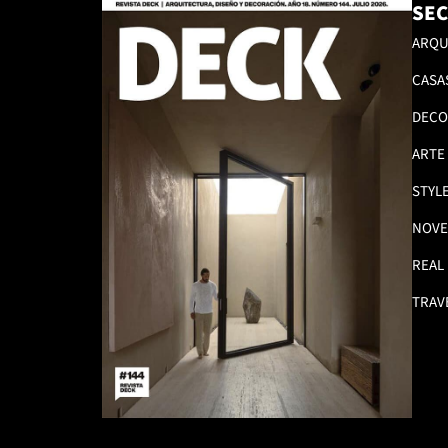
SEC
ARQU
CASA
DECO
ARTE
STYL
NOVE
REAL
TRAV