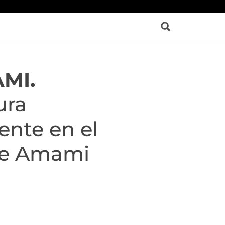
MI.
ura
ente en el
de Amami