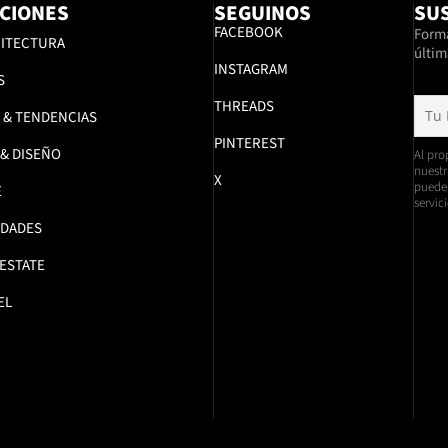
CIONES
SEGUINOS
SUS
FACEBOOK
Formá
ITECTURA
últim
INSTAGRAM
S
THREADS
 & TENDENCIAS
PINTEREST
 & DISEÑO
Al pro
nuestr
X
pueden
E
servici
DADES
 ESTATE
EL