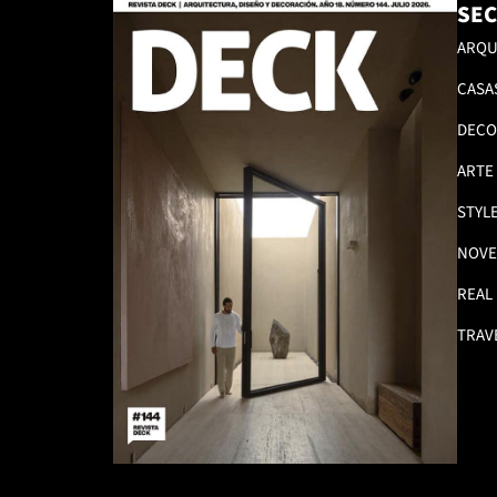
SEC
ARQU
CASA
DECO
ARTE
STYL
NOVE
REAL
TRAV