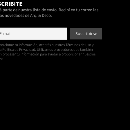
CRIBITE
 parte de nuestra lista de envío. Recibí en tu correo las
as novedades de Arq. & Deco.
porcionar tu información, aceptás nuestros Términos de Uso y
a Política de Privacidad. Utilizamos proveedores que también
 procesar tu información para ayudar a proporcionar nuestros
os.