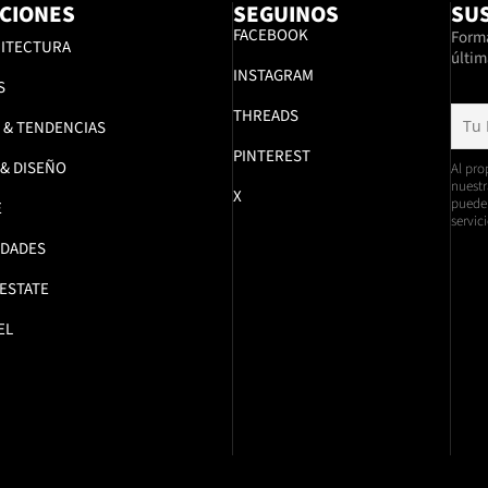
CIONES
SEGUINOS
SUS
FACEBOOK
Formá
ITECTURA
últim
INSTAGRAM
S
THREADS
 & TENDENCIAS
PINTEREST
 & DISEÑO
Al pro
nuestr
X
pueden
E
servici
DADES
 ESTATE
EL