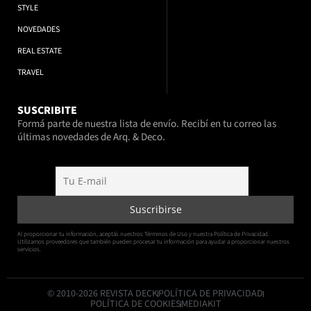
STYLE
NOVEDADES
REAL ESTATE
TRAVEL
SUSCRIBITE
Formá parte de nuestra lista de envío. Recibí en tu correo las
últimas novedades de Arq. & Deco.
Al proporcionar tu información, aceptás nuestros Términos de Uso y nuestra Política de Privacidad.
Utilizamos proveedores que también pueden procesar tu información para ayudar a proporcionar nuestros
servicios.
© 2010-2026 REVISTA DECK
POLÍTICA DE PRIVACIDAD
POLÍTICA DE COOKIES
MEDIAKIT