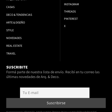
INSTAGRAM
CASAS
THREADS
DECO & TENDENCIAS
PINTEREST
ARTE & DISEÑO
X
STYLE
NOVEDADES
REAL ESTATE
TRAVEL
SUSCRIBITE
Formá parte de nuestra lista de envío. Recibí en tu correo las
últimas novedades de Arq. & Deco.
Al proporcionar tu información, aceptás nuestros Términos de Uso y nuestra Política de Privacidad.