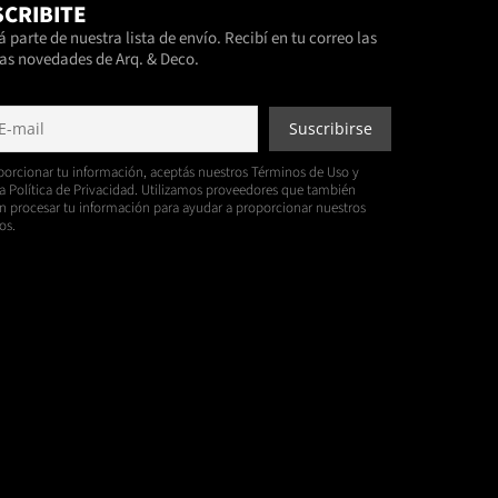
CRIBITE
 parte de nuestra lista de envío. Recibí en tu correo las
as novedades de Arq. & Deco.
porcionar tu información, aceptás nuestros Términos de Uso y
a Política de Privacidad. Utilizamos proveedores que también
 procesar tu información para ayudar a proporcionar nuestros
os.