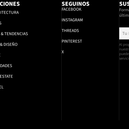
CIONES
SEGUINOS
SUS
FACEBOOK
Formá
ITECTURA
últim
INSTAGRAM
S
THREADS
 & TENDENCIAS
PINTEREST
 & DISEÑO
Al pro
nuestr
X
pueden
E
servici
DADES
 ESTATE
EL