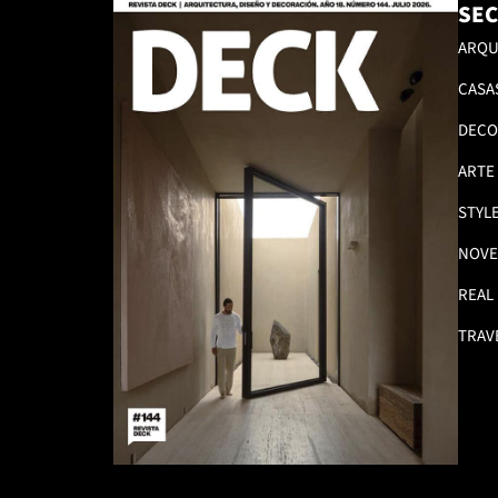
SEC
ARQU
CASA
DECO
ARTE
STYL
NOVE
REAL
TRAV