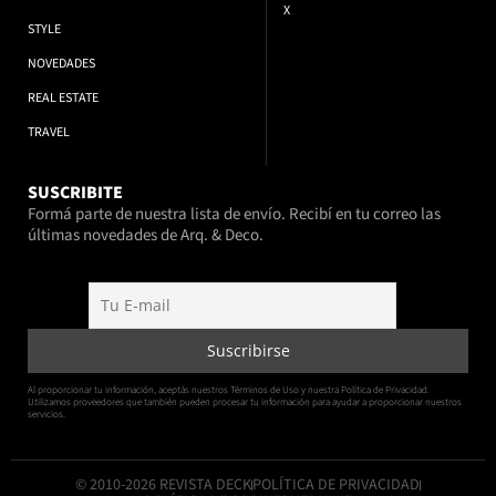
X
STYLE
NOVEDADES
REAL ESTATE
TRAVEL
SUSCRIBITE
Formá parte de nuestra lista de envío. Recibí en tu correo las
últimas novedades de Arq. & Deco.
Al proporcionar tu información, aceptás nuestros Términos de Uso y nuestra Política de Privacidad.
Utilizamos proveedores que también pueden procesar tu información para ayudar a proporcionar nuestros
servicios.
© 2010-2026 REVISTA DECK
POLÍTICA DE PRIVACIDAD