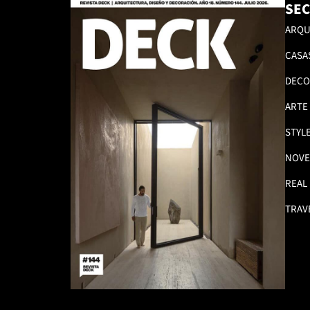
SEC
ARQU
CASA
DECO
ARTE
STYL
NOVE
REAL
TRAV