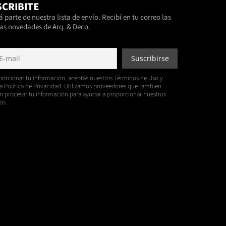
CRIBITE
 parte de nuestra lista de envío. Recibí en tu correo las
as novedades de Arq. & Deco.
porcionar tu información, aceptás nuestros Términos de Uso y
a Política de Privacidad. Utilizamos proveedores que también
 procesar tu información para ayudar a proporcionar nuestros
os.