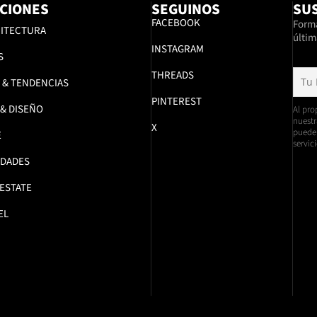
CIONES
SEGUINOS
SUS
FACEBOOK
Formá
ITECTURA
últim
INSTAGRAM
S
THREADS
 & TENDENCIAS
PINTEREST
 & DISEÑO
Al pro
nuestr
X
pueden
E
servici
DADES
 ESTATE
EL