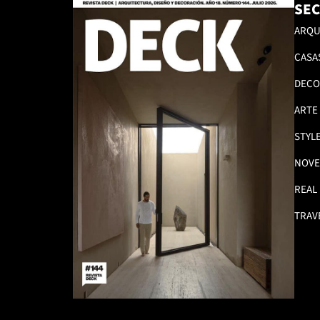
SEC
ARQU
CASA
DECO
ARTE
STYL
NOVE
REAL
TRAV