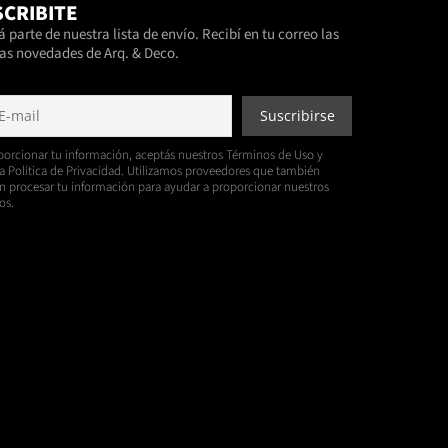
CRIBITE
 parte de nuestra lista de envío. Recibí en tu correo las
as novedades de Arq. & Deco.
porcionar tu información, aceptás nuestros Términos de Uso y
a Política de Privacidad. Utilizamos proveedores que también
 procesar tu información para ayudar a proporcionar nuestros
os.