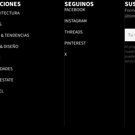
CIONES
SEGUINOS
SUS
FACEBOOK
Formá
ITECTURA
últim
INSTAGRAM
S
THREADS
 & TENDENCIAS
PINTEREST
 & DISEÑO
Al pro
nuestr
X
pueden
E
servici
DADES
 ESTATE
EL