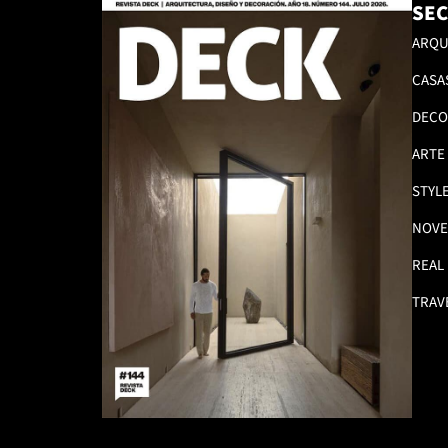
SEC
ARQU
CASA
DECO
ARTE
STYL
NOVE
REAL
TRAV