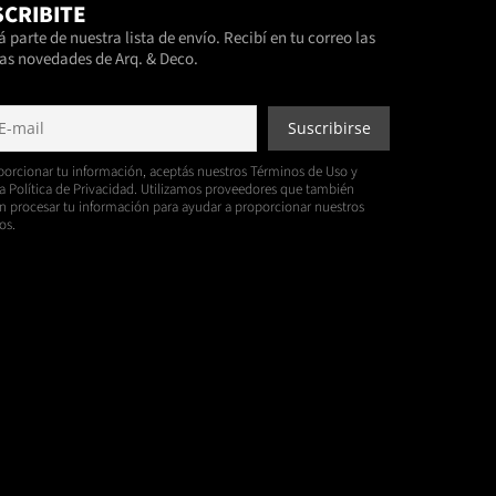
CRIBITE
 parte de nuestra lista de envío. Recibí en tu correo las
as novedades de Arq. & Deco.
porcionar tu información, aceptás nuestros Términos de Uso y
a Política de Privacidad. Utilizamos proveedores que también
 procesar tu información para ayudar a proporcionar nuestros
os.