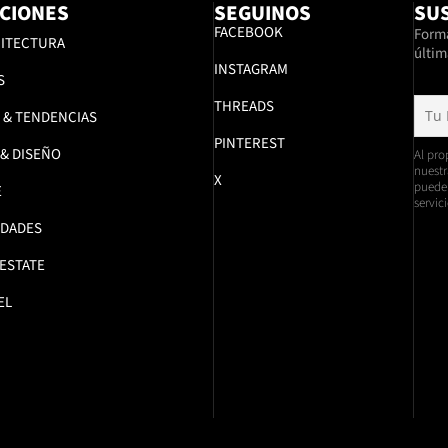
CIONES
SEGUINOS
SUS
FACEBOOK
Formá
ITECTURA
últim
INSTAGRAM
S
THREADS
 & TENDENCIAS
PINTEREST
 & DISEÑO
Al pro
nuestr
X
pueden
E
servici
DADES
 ESTATE
EL