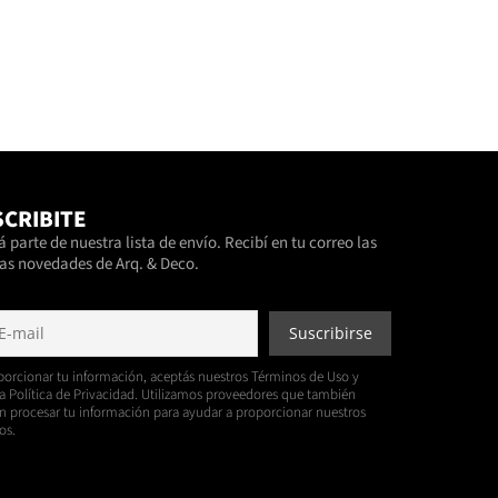
CRIBITE
 parte de nuestra lista de envío. Recibí en tu correo las
as novedades de Arq. & Deco.
porcionar tu información, aceptás nuestros Términos de Uso y
a Política de Privacidad. Utilizamos proveedores que también
 procesar tu información para ayudar a proporcionar nuestros
os.