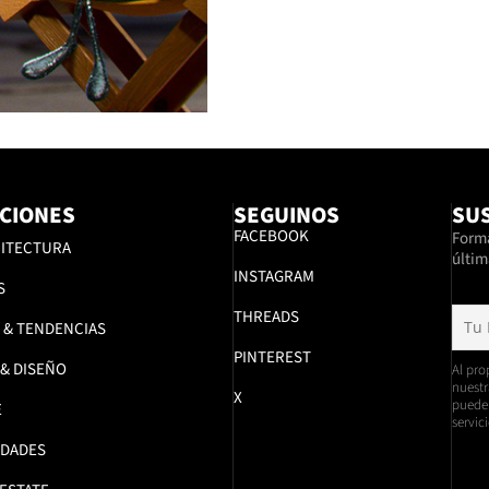
CIONES
SEGUINOS
SUS
FACEBOOK
Formá
ITECTURA
últim
INSTAGRAM
S
THREADS
 & TENDENCIAS
PINTEREST
 & DISEÑO
Al pro
nuestr
X
pueden
E
servici
DADES