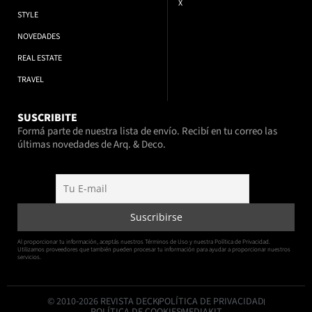
X
STYLE
NOVEDADES
REAL ESTATE
TRAVEL
SUSCRIBITE
Formá parte de nuestra lista de envío. Recibí en tu correo las
últimas novedades de Arq. & Deco.
Al proporcionar tu información, aceptás nuestros Términos de Uso y nuestra Política de Privacidad.
Utilizamos proveedores que también pueden procesar tu información para ayudar a proporcionar nuestros
servicios.
© 2010-2026 REVISTA DECK
POLÍTICA DE PRIVACIDAD
POLÍTICA DE COOKIES
MEDIAKIT