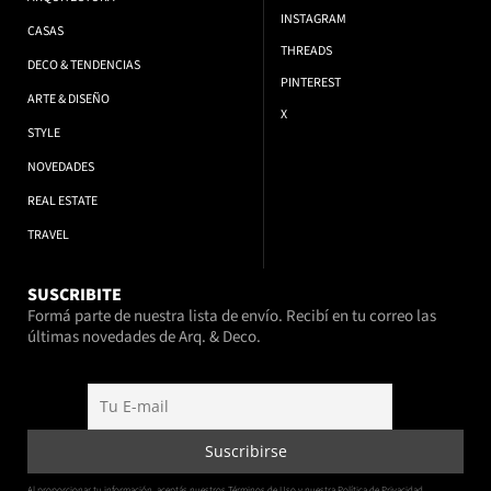
INSTAGRAM
CASAS
THREADS
DECO & TENDENCIAS
PINTEREST
ARTE & DISEÑO
X
STYLE
NOVEDADES
REAL ESTATE
TRAVEL
SUSCRIBITE
Formá parte de nuestra lista de envío. Recibí en tu correo las
últimas novedades de Arq. & Deco.
Al proporcionar tu información, aceptás nuestros Términos de Uso y nuestra Política de Privacidad.