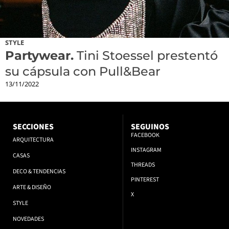
STYLE
Partywear.
Tini Stoessel prestentó
su cápsula con Pull&Bear
13/11/2022
SECCIONES
SEGUINOS
FACEBOOK
ARQUITECTURA
INSTAGRAM
CASAS
THREADS
DECO & TENDENCIAS
PINTEREST
ARTE & DISEÑO
X
STYLE
NOVEDADES