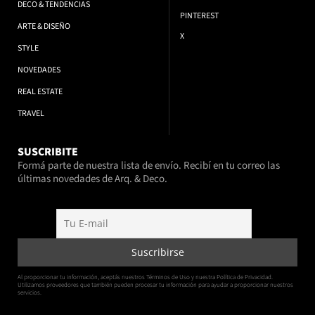
DECO & TENDENCIAS
PINTEREST
ARTE & DISEÑO
X
STYLE
NOVEDADES
REAL ESTATE
TRAVEL
SUSCRIBITE
Formá parte de nuestra lista de envío. Recibí en tu correo las
últimas novedades de Arq. & Deco.
Al proporcionar tu información, aceptás nuestros Términos de Uso y nuestra Política de Privacidad.
Utilizamos proveedores que también pueden procesar tu información para ayudar a proporcionar nuestros
servicios.