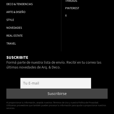
THREADS
DECO & TENDENCIAS
PINTEREST
ARTE & DISEÑO
X
STYLE
NOVEDADES
REAL ESTATE
TRAVEL
SUSCRIBITE
Formá parte de nuestra lista de envío. Recibí en tu correo las
últimas novedades de Arq. & Deco.
Al proporcionar tu información, aceptás nuestros Términos de Uso y nuestra Política de Privacidad.
Utilizamos proveedores que también pueden procesar tu información para ayudar a proporcionar nuestros
servicios.