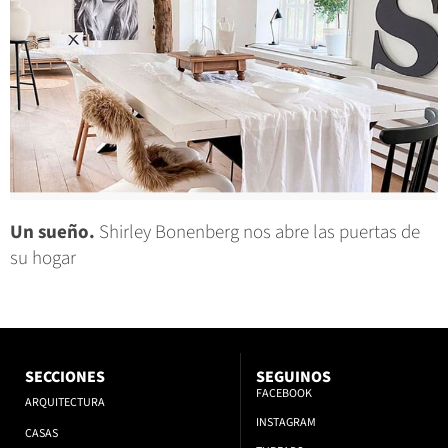
Un sueño.
Shirley Bonenberg nos abre las puertas de
su hogar
SECCIONES
SEGUINOS
FACEBOOK
ARQUITECTURA
INSTAGRAM
CASAS