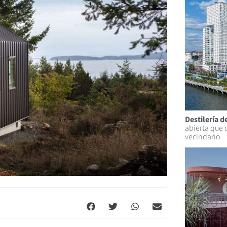
Destilería 
abierta que 
vecindario