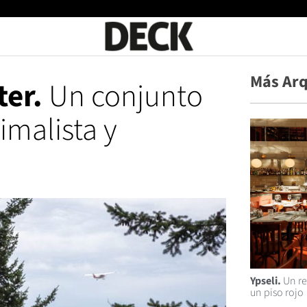
Más Arq
ter.
Un conjunto
imalista y
Ypseli.
Un re
un piso rojo