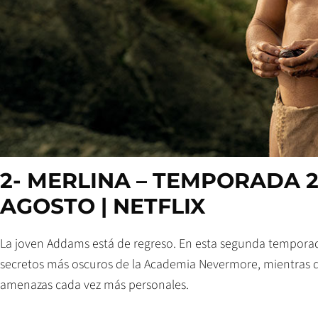
2- MERLINA – TEMPORADA 2 
AGOSTO | NETFLIX
La joven Addams está de regreso. En esta segunda temporad
secretos más oscuros de la Academia Nevermore, mientras de
amenazas cada vez más personales.