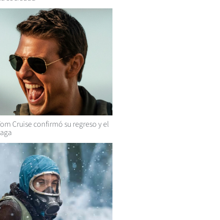
om Cruise confirmó su regreso y el
saga