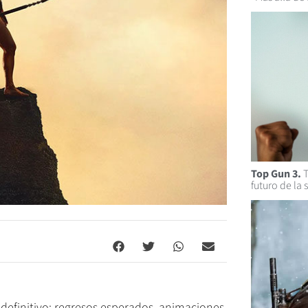
Top Gun 3.
T
futuro de la 
 definitivo: regresos esperados, animaciones,