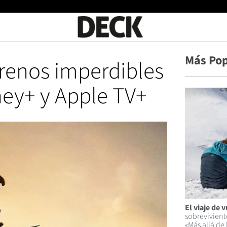
Más Po
renos imperdibles
ney+ y Apple TV+
El viaje de v
sobrevivient
«Más allá de