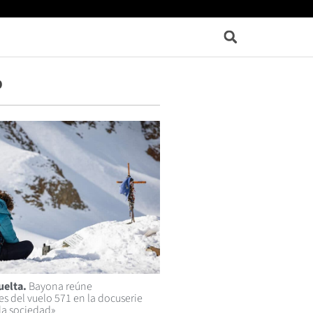
p
uelta.
Bayona reúne
es del vuelo 571 en la docuserie
 la sociedad»