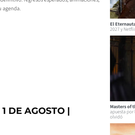
tu agenda.
El Eternaut
2027 y Netfli
Masters of t
 1 DE AGOSTO |
apuesta por 
olvidó