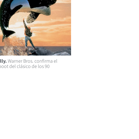
lly.
Warner Bros. confirma el
oot del clásico de los 90