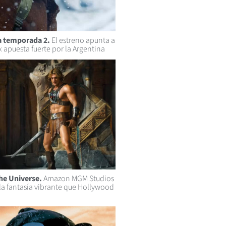
a temporada 2.
El estreno apunta a
x apuesta fuerte por la Argentina
he Universe.
Amazon MGM Studios
la fantasía vibrante que Hollywood