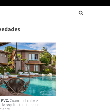
vedades
 PVC.
Cuando el calor es
, la arquitectura tiene una
iciente