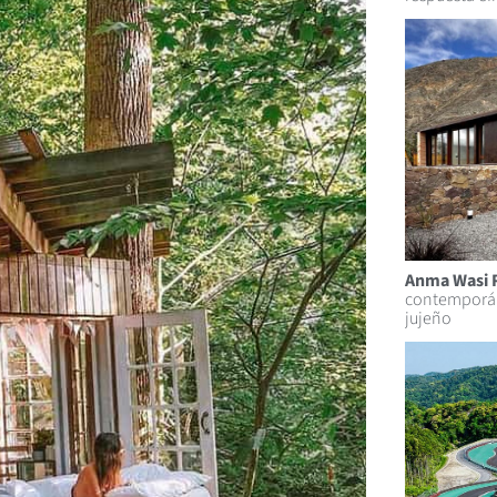
Anma Wasi 
contemporán
jujeño