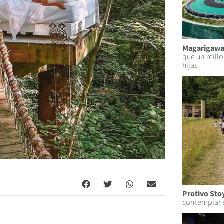
Magarigawa
que un millo
hijas
Protivo Sto
contemplar e