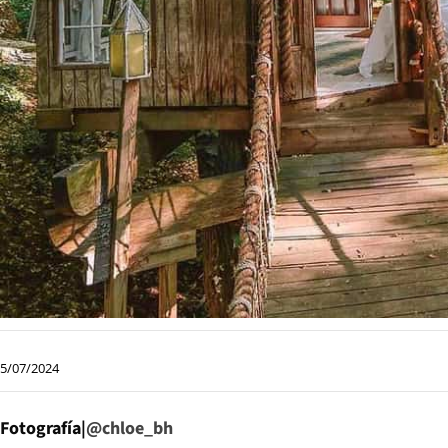
5/07/2024
Fotografía|
@chloe_bh