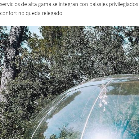
servicios de alta gama se integran con paisajes privilegiado
confort no queda relegado.