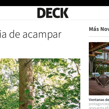
Más No
ia de acampar
Ventanas de
protagonista
respuesta ef