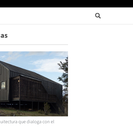
sas
uitectura que dialoga con el