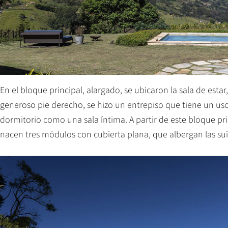
En el bloque principal, alargado, se ubicaron la sala de estar
generoso pie derecho, se hizo un entrepiso que tiene un us
dormitorio como una sala íntima. A partir de este bloque pri
nacen tres módulos con cubierta plana, que albergan las suite