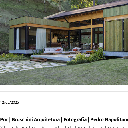
12/05/2025
Por |
Bruschini Arquitetura
| Fotografía |
Pedro Napolitan
Sítio Vale Verde nació a partir de la forma básica de una c