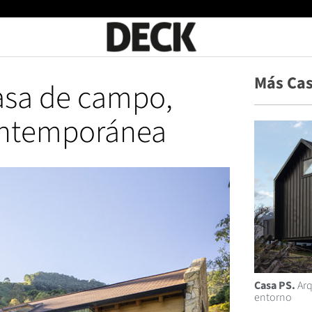
Más Ca
sa de campo,
ontemporánea
Casa PS.
Arq
entorno