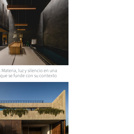
.
Materia, luz y silencio en una
 que se funde con su contexto