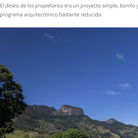
El deseo de los propietarios era un proyecto simple, bonit
programa arquitectónico bastante reducido: