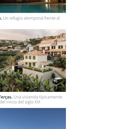
s.
Un refugio atemporal frente al
Terças.
Una vivienda típicamente
l inicio del siglo XIX