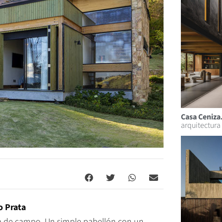
Casa Ceniza
arquitectura
o Prata
asa de campo. Un simple pabellón con un