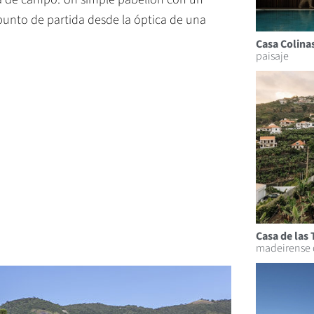
 punto de partida desde la óptica de una
Casa Colina
paisaje
Casa de las 
madeirense de