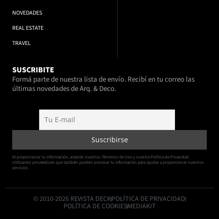
NOVEDADES
REAL ESTATE
TRAVEL
SUSCRIBITE
Formá parte de nuestra lista de envío. Recibí en tu correo las
últimas novedades de Arq. & Deco.
Al proporcionar tu información, aceptás nuestros Términos de Uso y nuestra Política de Privacidad.
Utilizamos proveedores que también pueden procesar tu información para ayudar a proporcionar nuestros
servicios.
© 2010-2026 REVISTA DECK
POLÍTICA DE PRIVACIDAD
POLÍTICA DE COOKIES
MEDIAKIT