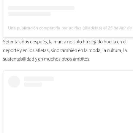
Una publicación compartida por adidas (@adidas)
el
25 de Abr de 2019 
Setenta años después, la marca no solo ha dejado huella en el
deporte y en los atletas, sino también en la moda, la cultura, la
sustentabilidad y en muchos otros ámbitos.