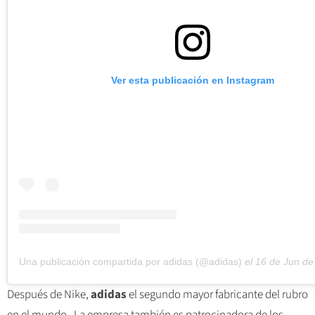
Ver esta publicación en Instagram
Una publicación compartida por adidas (@adidas)
el
16 de Jun de 2018 a 
Después de Nike,
adidas
el segundo mayor fabricante del rubro
en el mundo . La empresa también es patrocinadora de los