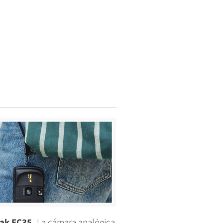
ak EC35.
La cámara analógica