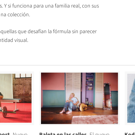
. Y si funciona para una familia real, con sus
una colección.
quellas que desafían la fórmula sin parecer
tidad visual.
port.
Nuevo
Baleta en las calles.
El nuevo
Kod