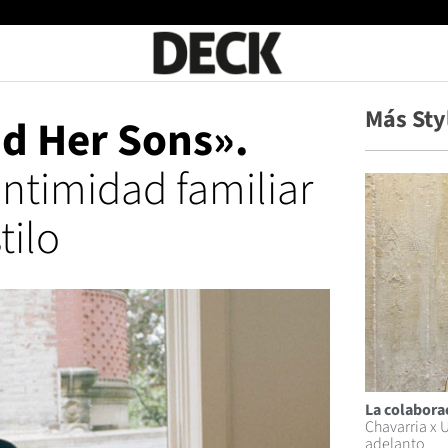
Más Sty
d Her Sons».
ntimidad familiar
tilo
La colabora
Chavarria x 
adelanto