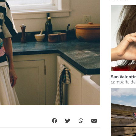
San Valentí
campaña de D