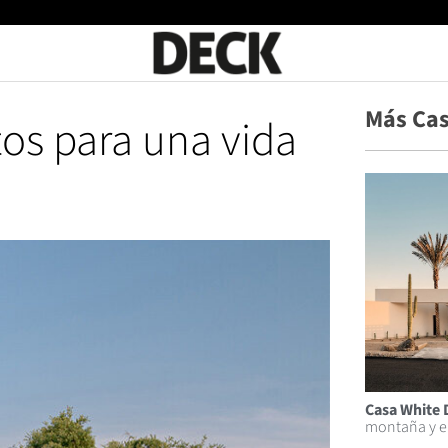
Más Ca
os para una vida
Casa White 
montaña y el