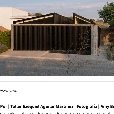
26/02/2026
Por |
Taller Ezequiel Aguilar Martinez
| Fotografía |
Amy Be
Casa AE se ubica en Haras del Bosque, un desarrollo inmobili