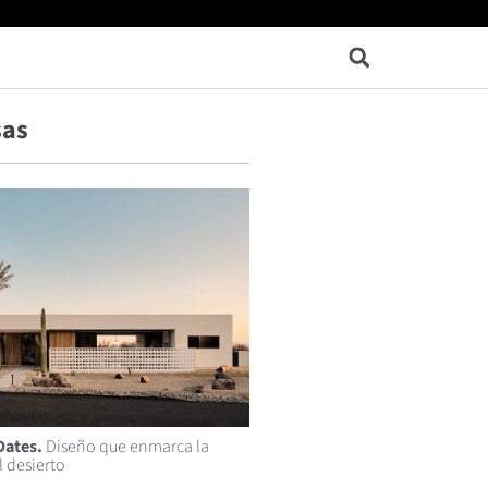
sas
Dates.
Diseño que enmarca la
 desierto