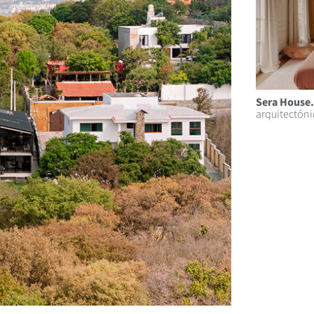
Sera House.
arquitectón