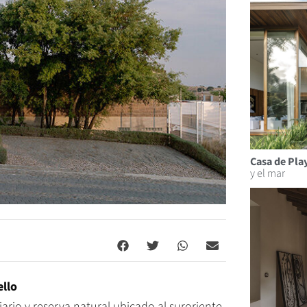
Casa de Pla
y el mar
llo
ario y reserva natural ubicado al suroriente