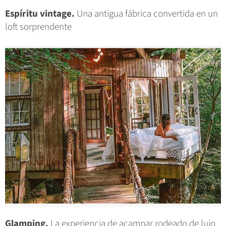
Espíritu vintage.
Una antigua fábrica convertida en un
loft sorprendente
Glamping.
La experiencia de acampar rodeado de lujo