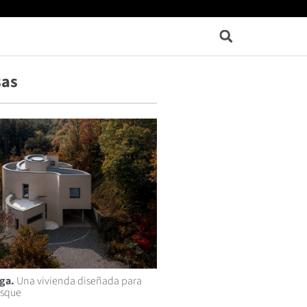
sas
ga.
Una vivienda diseñada para
osque