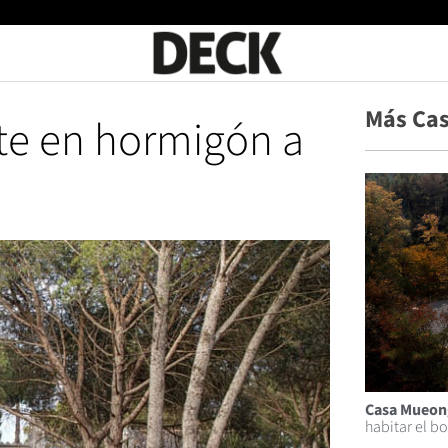
Más Ca
te en hormigón a
Casa Mueon
habitar el b