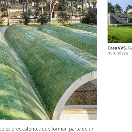
Casa VVS.
Ge
naturaleza
rboles preexistentes que forman parte de un