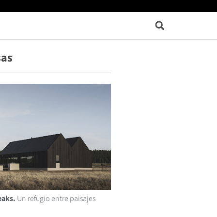
sas
eaks.
Un refugio entre paisajes