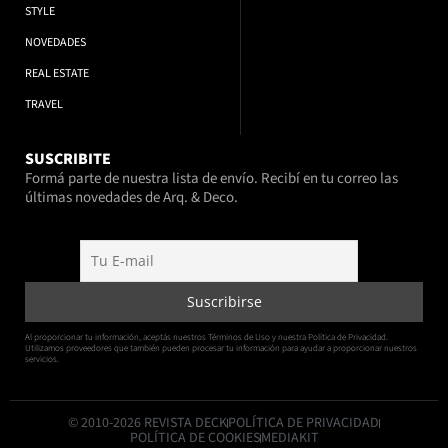
STYLE
NOVEDADES
REAL ESTATE
TRAVEL
SUSCRIBITE
Formá parte de nuestra lista de envío. Recibí en tu correo las
últimas novedades de Arq. & Deco.
Al proporcionar tu información, aceptás nuestros Términos de Uso y nuestra Política de Privacidad.
Utilizamos proveedores que también pueden procesar tu información para ayudar a proporcionar nuestros
servicios.
© 2010-2026 REVISTA DECK
POLÍTICA DE PRIVACIDAD
POLÍTICA DE COOKIES
MEDIAKIT