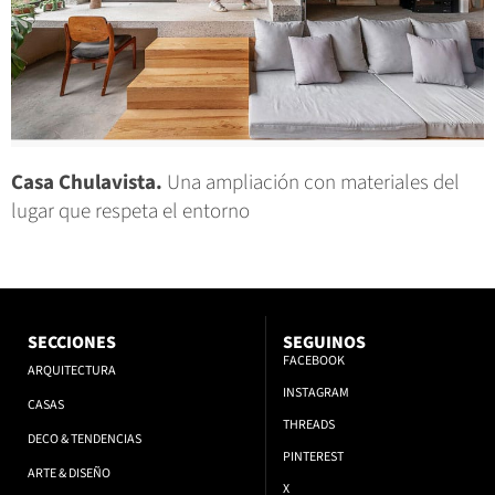
Casa Chulavista.
Una ampliación con materiales del
lugar que respeta el entorno
SECCIONES
SEGUINOS
FACEBOOK
ARQUITECTURA
INSTAGRAM
CASAS
THREADS
DECO & TENDENCIAS
PINTEREST
ARTE & DISEÑO
X