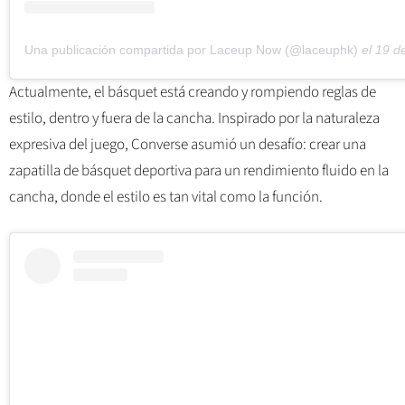
Una publicación compartida por Laceup Now (@laceuphk)
el
19 de Abr de
Actualmente, el básquet está creando y rompiendo reglas de
estilo, dentro y fuera de la cancha. Inspirado por la naturaleza
expresiva del juego, Converse asumió un desafío: crear una
zapatilla de básquet deportiva para un rendimiento fluido en la
cancha, donde el estilo es tan vital como la función.