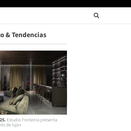
o & Tendencias
25.
Estudio Fontenla presenta
to de lujo»