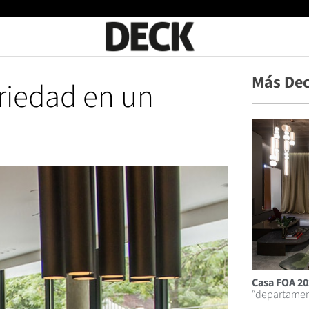
Más Dec
riedad en un
Casa FOA 20
“departamen