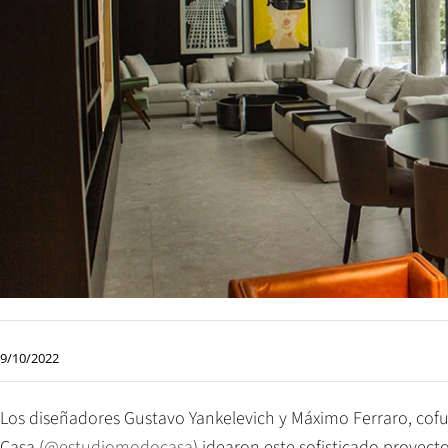
9/10/2022
Los diseñadores Gustavo Yankelevich y Máximo Ferraro, cof
Casa (
@estudiomodocasa
) idearon este sofisticado proyec