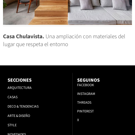
Casa Chulavista.
Una ampliación con materiales del
lugar que respeta el entorno
SECCIONES
SEGUINOS
FACEBOOK
ARQUITECTURA
INSTAGRAM
CASAS
THREADS
DECO & TENDENCIAS
PINTEREST
ARTE & DISEÑO
X
STYLE
NOVEDADES