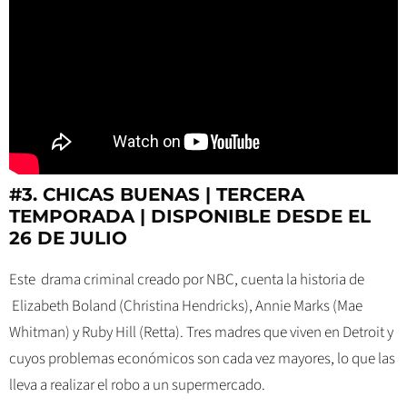
#3. CHICAS BUENAS | TERCERA
TEMPORADA |
DISPONIBLE DESDE EL
26 DE JULIO
Este drama criminal creado por NBC, cuenta la historia de
Elizabeth Boland (Christina Hendricks), Annie Marks (Mae
Whitman) y Ruby Hill (Retta). Tres madres que viven en Detroit y
cuyos problemas económicos son cada vez mayores, lo que las
lleva a realizar el robo a un supermercado.