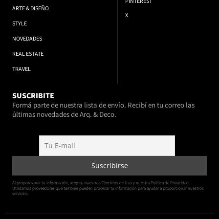
PINTEREST
ARTE & DISEÑO
X
STYLE
NOVEDADES
REAL ESTATE
TRAVEL
SUSCRIBITE
Formá parte de nuestra lista de envío. Recibí en tu correo las
últimas novedades de Arq. & Deco.
Al proporcionar tu información, aceptás nuestros Términos de Uso y nuestra Política de Privacidad.
Utilizamos proveedores que también pueden procesar tu información para ayudar a proporcionar nuestros
servicios.