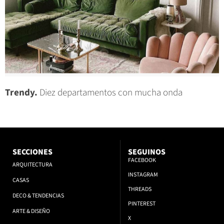
Trendy.
Diez departamentos con mucha onda
SECCIONES
SEGUINOS
FACEBOOK
ARQUITECTURA
INSTAGRAM
CASAS
THREADS
DECO & TENDENCIAS
PINTEREST
ARTE & DISEÑO
X